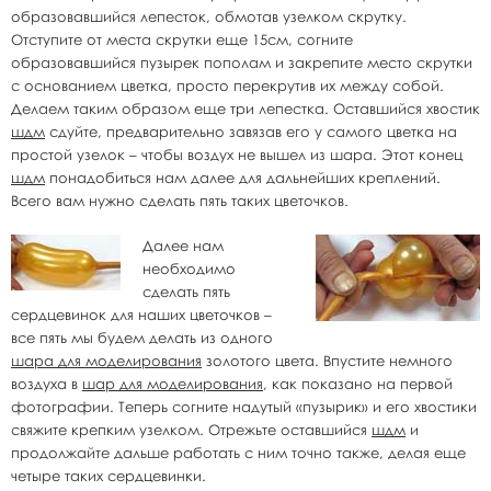
образовавшийся лепесток, обмотав узелком скрутку.
Отступите от места скрутки еще 15см, согните
образовавшийся пузырек пополам и закрепите место скрутки
с основанием цветка, просто перекрутив их между собой.
Делаем таким образом еще три лепестка. Оставшийся хвостик
шдм
сдуйте, предварительно завязав его у самого цветка на
простой узелок – чтобы воздух не вышел из шара. Этот конец
шдм
понадобиться нам далее для дальнейших креплений.
Всего вам нужно сделать пять таких цветочков.
Далее нам
необходимо
сделать пять
сердцевинок для наших цветочков –
все пять мы будем делать из одного
шара для моделирования
золотого цвета. Впустите немного
воздуха в
шар для моделирования
, как показано на первой
фотографии. Теперь согните надутый «пузырик» и его хвостики
свяжите крепким узелком. Отрежьте оставшийся
шдм
и
продолжайте дальше работать с ним точно также, делая еще
четыре таких сердцевинки.