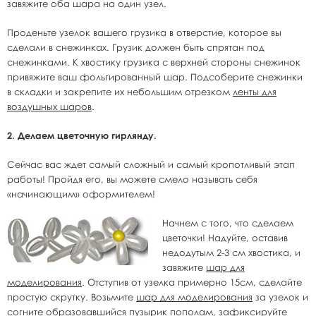
завяжите оба шара на один узел.
Проденьте узелок вашего грузика в отверстие, которое вы
сделали в снежинках. Грузик должен быть спрятан под
снежинками. К хвостику грузика с верхней стороны снежинок
привяжите ваш фольгированный шар. Подсоберите снежинки
в складки и закрепите их небольшим отрезком
ленты для
воздушных шаров
.
2. Делаем цветочную гирлянду.
Сейчас вас ждет самый сложный и самый кропотливый этап
работы! Пройдя его, вы можете смело называть себя
«начинающим» оформителем!
Начнем с того, что сделаем
цветочки! Надуйте, оставив
недодутым 2-3 см хвостика, и
завяжите
шар для
моделирования
. Отступив от узелка примерно 15см, сделайте
простую скрутку. Возьмите
шар для моделирования
за узелок и
согните образовавшийся пузырик пополам, зафиксируйте