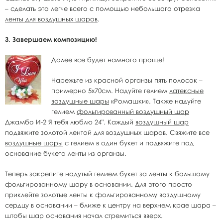
– сделать это легче всего с помощью небольшого отрезка
ленты для воздушных шаров
.
3. Завершаем композицию!
Далее все будет намного проще!
Нарежьте из красной органзы пять полосок –
примерно 5х70см. Надуйте гелием
латексные
воздушные шары
«Ромашки». Также надуйте
гелием
фольгированный воздушный шар
Джамбо И-2 Я тебя люблю 24". Каждый
воздушный шар
подвяжите золотой лентой для воздушных шаров. Свяжите все
воздушные шары
с гелием в один букет и подвяжите под
основание букета ленты из органзы.
Теперь закрепите надутый гелием букет за ленты к большому
фольгированному шару в основании. Для этого просто
приклейте золотые ленты к фольгированному воздушному
сердцу в основании – ближе к центру на верхнем крае шара –
штобы шар основания начал стремиться вверх.