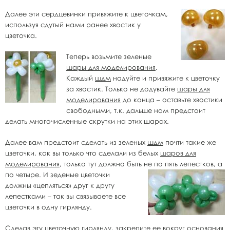
Далее эти сердцевинки привяжите к цветочкам,
используя сдутый нами ранее хвостик у
цветочка.
Теперь возьмите зеленые
шары для моделирования
.
Каждый
шдм
надуйте и привяжите к цветочку
за хвостик. Только не додувайте
шары для
моделирования
до конца – оставьте хвостики
свободными, т.к. дальше нам предстоит
делать многочисленные скрутки на этих шарах.
Далее вам предстоит сделать из зеленых
шдм
почти такие же
цветочки, как вы только что сделали из белых
шаров для
моделирования
, только тут должно быть не по пять лепестков, а
по четыре. И
зеденые цветочки
должны «цепляться» друг к другу
лепестками – так вы связываете все
цветочки в одну гирлянду.
Сделав эту цветочную гирлянду, закрепите ее вокруг основания