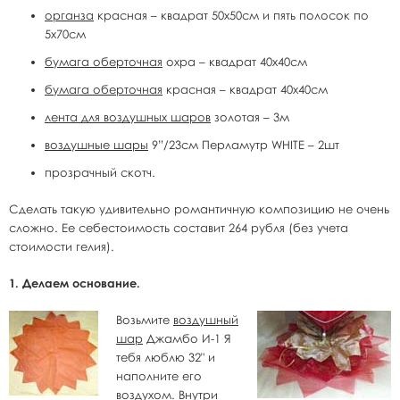
органза
красная – квадрат 50х50см и пять полосок по
5х70см
бумага оберточная
охра – квадрат 40х40см
бумага оберточная
красная – квадрат 40х40см
лента для воздушных шаров
золотая – 3м
воздушные шары
9”/23см Перламутр WHITE – 2шт
прозрачный скотч.
Сделать такую удивительно романтичную композицию не очень
сложно. Ее себестоимость составит 264 рубля (без учета
стоимости гелия).
1. Делаем основание.
Возьмите
воздушный
шар
Джамбо И-1 Я
тебя люблю 32" и
наполните его
воздухом. Внутри