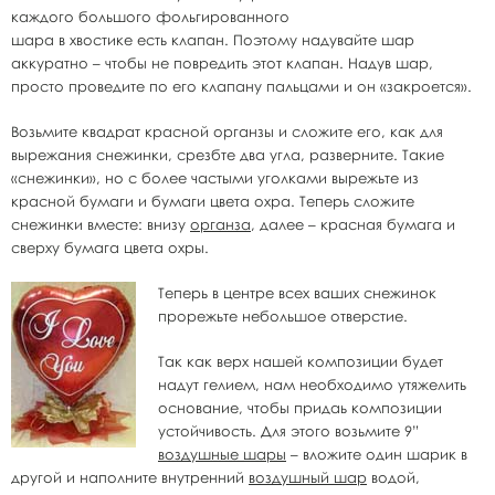
каждого большого фольгированного
шара в хвостике есть клапан. Поэтому надувайте шар
аккуратно – чтобы не повредить этот клапан. Надув шар,
просто проведите по его клапану пальцами и он «закроется».
Возьмите квадрат красной органзы и сложите его, как для
вырежания снежинки, срезбте два угла, разверните. Такие
«снежинки», но с более частыми уголками вырежьте из
красной бумаги и бумаги цвета охра. Теперь сложите
снежинки вместе: внизу
органза
, далее – красная бумага и
сверху бумага цвета охры.
Теперь в центре всех ваших снежинок
прорежьте небольшое отверстие.
Так как верх нашей композиции будет
надут гелием, нам необходимо утяжелить
основание, чтобы придаь композиции
устойчивость. Для этого возьмите 9”
воздушные шары
– вложите один шарик в
другой и наполните внутренний
воздушный шар
водой,