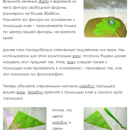
Возьмите зеленый
фетр
и вырежьте из
него фигуру свободной формы,
размером не более 30х30см.
Наклейте эту фигуру на основание с
помощью клея – проклеивайте только
по центру вашей фигуры, не крепите
края!
Далее нам понадобиться стеклянный подсвечник или ваза. Мы
использовали для этой композиции
вазу
, поэтому будем далее
называть этот предмет так. Итак,
вазу
следует также с
помощью клея прикрепить к основанию – примерно так, как
это показано на фотографии.
Теперь обклейте стеклянными каплями
марблс
горлышко
вашей
вазы
.
Марблс
крепите с помощью клея у самого края
горлышка.
Учтите, что
цвета
марблс
и
свечи