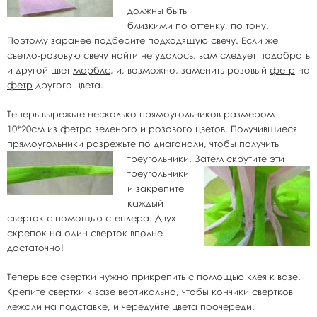
должны быть
близкими по оттенку, по тону.
Поэтому заранее подберите подходящую свечу. Если же
светло-розовую свечу найти не удалось, вам следует подобрать
и другой цвет
марблс
, и, возможно, заменить розовый
фетр
на
фетр
другого цвета.
Теперь вырежьте несколько прямоугольников размером
10*20см из фетра зеленого и розового цветов. Получившиеся
прямоугольники разрежьте по диагонали, чтобы получить
треугольники. Затем
скрутите эти
треугольники
и закрепите
каждый
сверток с помощью степлера. Двух
скрепок на один сверток вполне
достаточно!
Теперь все свертки нужно прикрепить с помощью клея к вазе.
Крепите свертки к вазе вертикально, чтобы кончики свертков
лежали на подставке, и чередуйте цвета поочереди.