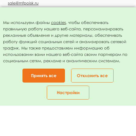
sale@mfpoisk.ru
Мы используем файлы
cookies
, чтобы обеспечивать
правильную работу нашего веб-сайта, персонализировать
УЗНАВАЙТЕ ПЕРВЫМИ О НОВОСТЯХ
рекламные объявления и другие материалы, обеспечивать
работу функций социальных сетей и анализировать сетевой
трафик. Мы также предоставляем информацию об
использовании вами нашего веб-сайта своим партнерам по
социальным сетям, рекламе и аналитическим системам.
Подписаться
Нажимая на кнопку я соглашаюсь с
политикой конфиденциальности
Принять все
Отклонить все
Присоединяйтесь!
Настройки
Главная
Каталог
Корзина
Избранное
Кабинет
МФ Поиск © 1994 - 2026 Все права защищены