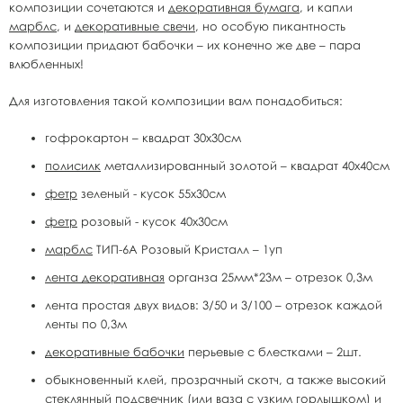
композиции сочетаются и
декоративная бумага
, и капли
марблс
, и
декоративные свечи
, но особую пикантность
композиции придают бабочки – их конечно же две – пара
влюбленных!
Для изготовления такой композиции вам понадобиться:
гофрокартон – квадрат 30х30см
полисилк
металлизированный золотой – квадрат 40х40см
фетр
зеленый - кусок 55х30см
фетр
розовый - кусок 40х30см
марблс
ТИП-6A Розовый Кристалл – 1уп
лента декоративная
органза 25мм*23м – отрезок 0,3м
лента простая двух видов: 3/50 и 3/100 – отрезок каждой
ленты по 0,3м
декоративные бабочки
перьевые с блестками – 2шт.
обыкновенный клей, прозрачный скотч, а также высокий
стеклянный подсвечник (или ваза с узким горлышком) и