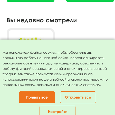
Вы недавно смотрели
Мы используем файлы
cookies
, чтобы обеспечивать
правильную работу нашего веб-сайта, персонализировать
рекламные объявления и другие материалы, обеспечивать
работу функций социальных сетей и анализировать сетевой
трафик. Мы также предоставляем информацию об
использовании вами нашего веб-сайта своим партнерам по
Язычок-гудок с карточкой
социальным сетям, рекламе и аналитическим системам.
Шарики СДР 6шт
111.00
руб.
Принять все
Отклонить все
В КОРЗИНУ
Настройки
Главная
Каталог
Корзина
Избранное
Кабинет