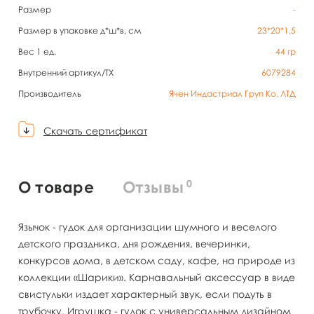
Размер
-
Размер в упаковке д*ш*в, см
23*20*1,5
Вес 1 ед.
44
гр
Внутренний артикул/TX
6079284
Производитель
Ячен Индастриал Груп Ко, ЛТД
Скачать сертификат
0
О товаре
Отзывы
Язычок - гудок для организации шумного и веселого
детского праздника, дня рождения, вечеринки,
конкурсов дома, в детском саду, кафе, на природе из
коллекции «Шарики». Карнавальный аксессуар в виде
свистульки издает характерный звук, если подуть в
трубочку. Игрушка - гудок с универсальным дизайном