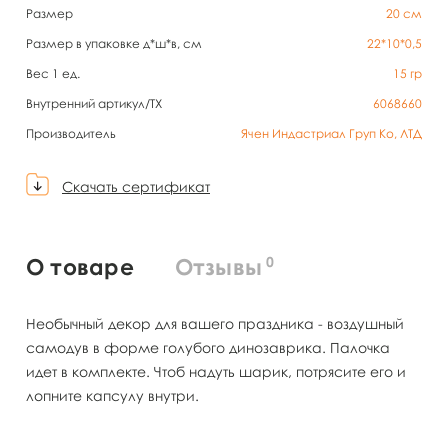
Размер
20 см
Размер в упаковке д*ш*в, см
22*10*0,5
Вес 1 ед.
15
гр
Внутренний артикул/TX
6068660
Производитель
Ячен Индастриал Груп Ко, ЛТД
Скачать сертификат
0
О товаре
Отзывы
Необычный декор для вашего праздника - воздушный
самодув в форме голубого динозаврика. Палочка
идет в комплекте. Чтоб надуть шарик, потрясите его и
лопните капсулу внутри.