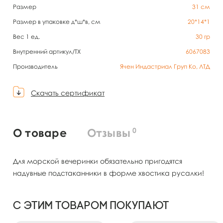
Размер
31 см
Размер в упаковке д*ш*в, см
20*14*1
Вес 1 ед.
30
гр
Внутренний артикул/TX
6067083
Производитель
Ячен Индастриал Груп Ко, ЛТД
Скачать сертификат
0
О товаре
Отзывы
Для морской вечеринки обязательно пригодятся
надувные подстаканники в форме хвостика русалки!
С этим товаром покупают