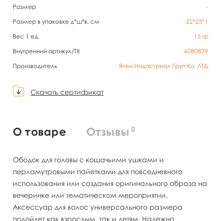
Размер
-
Размер в упаковке д*ш*в, см
22*23*1
Вес 1 ед.
15
гр
Внутренний артикул/TX
6080839
Производитель
Ячен Индастриал Груп Ко, ЛТД
Скачать сертификат
0
О товаре
Отзывы
Ободок для головы с кошачьими ушками и
перламутровыми пайетками для повседневного
использования или создания оригинального образа на
вечеринке или тематическом мероприятии.
Аксессуар для волос универсального размера
подойдет как взрослым, так и детям. Надежно