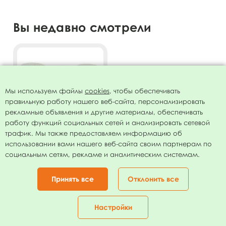
Вы недавно смотрели
Мы используем файлы
cookies
, чтобы обеспечивать
правильную работу нашего веб-сайта, персонализировать
рекламные объявления и другие материалы, обеспечивать
работу функций социальных сетей и анализировать сетевой
трафик. Мы также предоставляем информацию об
использовании вами нашего веб-сайта своим партнерам по
Ободок Кошачьи ушки с
социальным сетям, рекламе и аналитическим системам.
пайетками, перламутр
66.00
руб.
Принять все
Отклонить все
В КОРЗИНУ
Настройки
Главная
Каталог
Корзина
Избранное
Кабинет