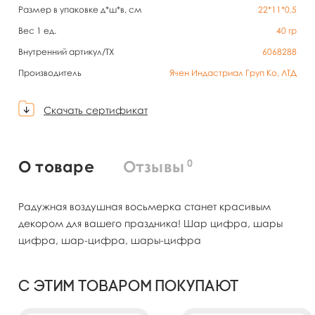
Размер в упаковке д*ш*в, см
22*11*0,5
Вес 1 ед.
40
гр
Внутренний артикул/TX
6068288
Производитель
Ячен Индастриал Груп Ко, ЛТД
Скачать сертификат
0
О товаре
Отзывы
Радужная воздушная восьмерка станет красивым
декором для вашего праздника! Шар цифра, шары
цифра, шар-цифра, шары-цифра
С этим товаром покупают