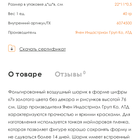
Размер в упаковке д*ш*в, см
22*11*0,5
Вес 1 ед.
40
гр
Внутренний артикул/TX
6074500
Производитель
Ячен Индастриал Груп Ко, ЛТД
Скачать сертификат
0
О товаре
Отзывы
Фольгированный воздушный шарик в форме цифры
«7» золотого цвета без декора и рисунков высотой 76
см. Шар производителя Ячен Индастриал Груп Ко, ЛТД
характеризуются прочностью и яркими красками. Для
изготовления используется тонкая майларовая пленка,
которая позволяет фигуре хорошо сохранять форму и
не сдуваться более 14 дней. Шарик имеет встроенный