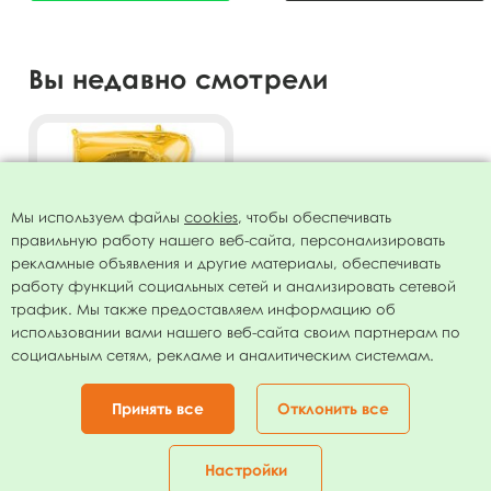
Вы недавно смотрели
Мы используем файлы
cookies
, чтобы обеспечивать
правильную работу нашего веб-сайта, персонализировать
рекламные объявления и другие материалы, обеспечивать
работу функций социальных сетей и анализировать сетевой
трафик. Мы также предоставляем информацию об
использовании вами нашего веб-сайта своим партнерам по
Фигура Цифра 7 золото
социальным сетям, рекламе и аналитическим системам.
30"/76см
103.00
руб.
Принять все
Отклонить все
В КОРЗИНУ
Настройки
Главная
Каталог
Корзина
Избранное
Кабинет