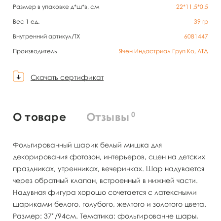
Размер в упаковке д*ш*в, см
22*11,5*0,5
Вес 1 ед.
39
гр
Внутренний артикул/TX
6081447
Производитель
Ячен Индастриал Груп Ко, ЛТД
Скачать сертификат
0
О товаре
Отзывы
Фольгированный шарик белый мишка для
декорирования фотозон, интерьеров, сцен на детских
праздниках, утренниках, вечеринках. Шар надувается
через обратный клапан, встроенный в нижней части.
Надувная фигура хорошо сочетается с латексными
шариками белого, голубого, желтого и золотого цвета.
Размер: 37''/94см. Тематика: фольгированне шары,