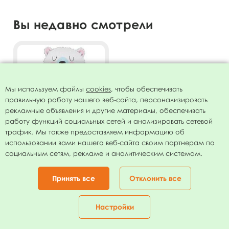
Вы недавно смотрели
Мы используем файлы
cookies
, чтобы обеспечивать
правильную работу нашего веб-сайта, персонализировать
рекламные объявления и другие материалы, обеспечивать
работу функций социальных сетей и анализировать сетевой
трафик. Мы также предоставляем информацию об
использовании вами нашего веб-сайта своим партнерам по
Фигура Медведь белый
социальным сетям, рекламе и аналитическим системам.
37''/94см
101.00
руб.
Принять все
Отклонить все
В КОРЗИНУ
Настройки
Главная
Каталог
Корзина
Избранное
Кабинет