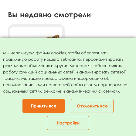
Вы недавно смотрели
Мы используем файлы
cookies
, чтобы обеспечивать
правильную работу нашего веб-сайта, персонализировать
рекламные объявления и другие материалы, обеспечивать
работу функций социальных сетей и анализировать сетевой
трафик. Мы также предоставляем информацию об
использовании вами нашего веб-сайта своим партнерам по
Фигура Автокран 83см х
социальным сетям, рекламе и аналитическим системам.
77см
79.00
руб.
Принять все
Отклонить все
В КОРЗИНУ
Настройки
Главная
Каталог
Корзина
Избранное
Кабинет