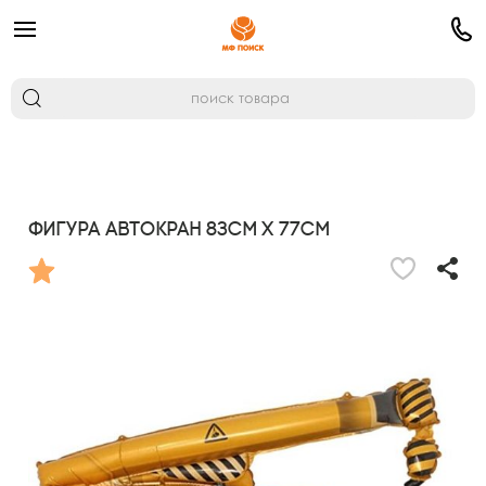
Фигура Автокран 83см х 77см