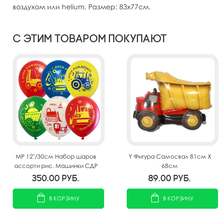
воздухом или helium. Размер: 83х77см.
С этим товаром покупают
MP 12"/30см Набор шаров
Y Фигура Самосвал 81см Х
ассорти рис. Машинки СДР
68см
25шт
350.00
руб.
89.00
руб.
В КОРЗИНУ
В КОРЗИНУ