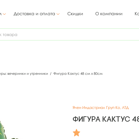
м
Доставка и оплата
Скидки
О компании
К
уры: вечеринки и утренники
/
Фигура Кактус 48 см х 80см
Ячен Индастриал Груп Ко, ЛТД
Фигура Кактус 4