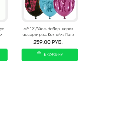
тус
MP 12"/30см Набор шаров
см
ассорти рис. Коктейль Пати
25шт
259.00
руб.
В КОРЗИНУ