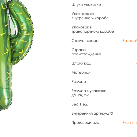
Штук в упаковке
Упаковок во
внутреннем коробе
Упаковок в
транспортном коробе
Статус товара
Базовы
Страна
происхождения
Штрих код
Материал
Размер
Размер в упаковке
д*ш*в, см
Вес 1 ед.
Внутренний артикул/TX
Производитель
Ячен Ин