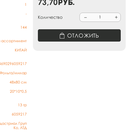
73,70
руб.
1
-
Количество
144
ОТЛОЖИТЬ
й ассортимент
КИТАЙ
4690296059217
Фольга/милар
48х80 см
20*10*0,5
13
гр
6059217
дастриал Груп
Ко, ЛТД