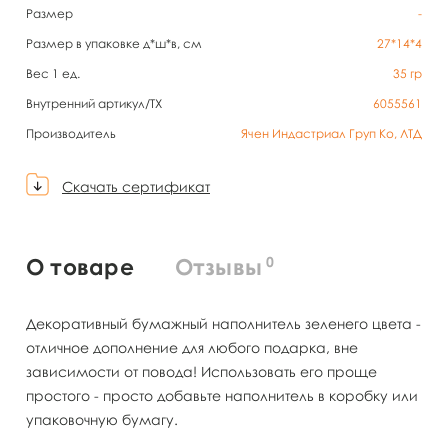
Размер
-
Размер в упаковке д*ш*в, см
27*14*4
Вес 1 ед.
35
гр
Внутренний артикул/TX
6055561
Производитель
Ячен Индастриал Груп Ко, ЛТД
Скачать сертификат
0
О товаре
Отзывы
Декоративный бумажный наполнитель зеленего цвета -
отличное дополнение для любого подарка, вне
зависимости от повода! Использовать его проще
простого - просто добавьте наполнитель в коробку или
упаковочную бумагу.