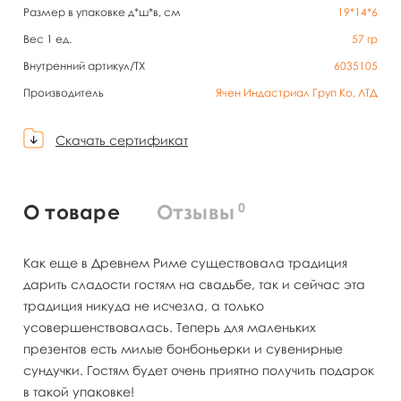
Размер в упаковке д*ш*в, см
19*14*6
Вес 1 ед.
57
гр
Внутренний артикул/TX
6035105
Производитель
Ячен Индастриал Груп Ко, ЛТД
Скачать сертификат
0
О товаре
Отзывы
Как еще в Древнем Риме существовала традиция
дарить сладости гостям на свадьбе, так и сейчас эта
традиция никуда не исчезла, а только
усовершенствовалась. Теперь для маленьких
презентов есть милые бонбоньерки и сувенирные
сундучки. Гостям будет очень приятно получить подарок
в такой упаковке!