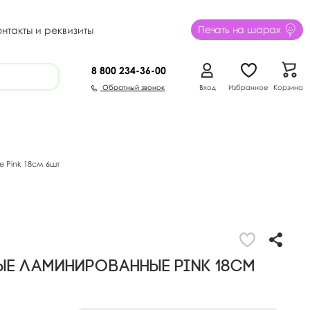
Печать на шарах
онтакты и реквизиты
8 800
234-36-00
Обратный звонок
Вход
Избранное
Корзина
 Pink 18см 6шт
е ламинированные Pink 18см