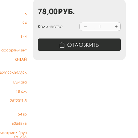
78,00
руб.
6
24
Количество
144
ОТЛОЖИТЬ
й ассортимент
КИТАЙ
4690296056896
Бумага
18 см
25*20*1,5
54
гр
6056896
дастриал Груп
Ко, ЛТД