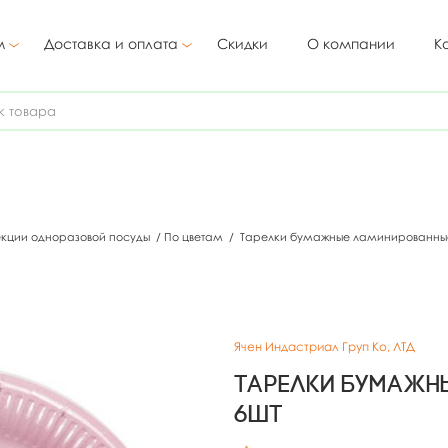
м
Доставка и оплата
Скидки
О компании
К
екции одноразовой посуды
/
По цветам
/
Тарелки бумажные ламинированные
Ячен Индастриал Груп Ко, ЛТД
Тарелки бумажны
6шт