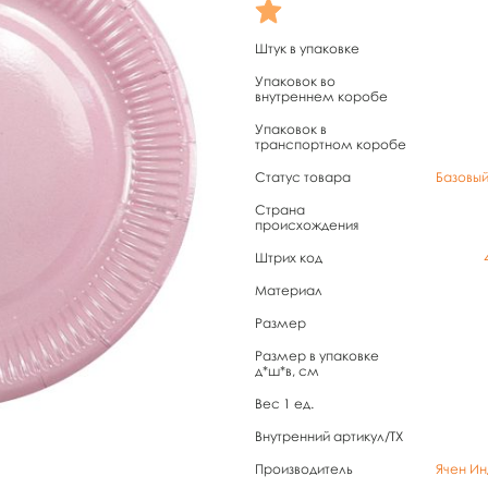
Штук в упаковке
Упаковок во
внутреннем коробе
Упаковок в
транспортном коробе
Статус товара
Базовы
Страна
происхождения
Штрих код
Материал
Размер
Размер в упаковке
д*ш*в, см
Вес 1 ед.
Внутренний артикул/TX
Производитель
Ячен Ин