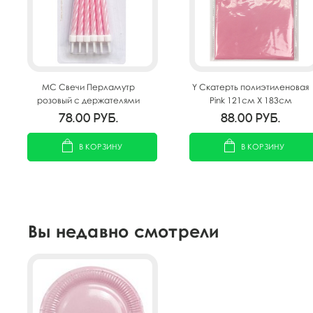
MС Свечи Перламутр
Y Скатерть полиэтиленовая
розовый с держателями
Pink 121см X 183см
12шт 6см
78.00
руб.
88.00
руб.
В КОРЗИНУ
В КОРЗИНУ
Вы недавно смотрели