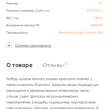
Размер
12"
Размер в упаковке д*ш*в, см
23,5*16,5*1
Вес 1 ед.
140
гр
Внутренний артикул/TX
6085704
Производитель
Ячен Индастриал Груп Ко, ЛТД
Скачать сертификат
0
О товаре
Отзывы
Набор шаров теплого розово-красного оттенка с
металлическим блеском. Шарики хром подходят для
украшения и декорирования интерьеров, арок,
столов, сцен, фотозон на романтических
мероприятиях (свадьбы, годовщины), корпоративах,
днях рождения, юбилеях, тематических вечеринках. В