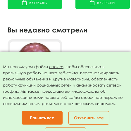
В КОРЗИНУ
В КОРЗИНУ
Вы недавно смотрели
Мы используем файлы
cookies
, чтобы обеспечивать
правильную работу нашего веб-сайта, персонализировать
рекламные объявления и другие материалы, обеспечивать
работу функций социальных сетей и анализировать сетевой
трафик. Мы также предоставляем информацию об
использовании вами нашего веб-сайта своим партнерам по
Воздушный шар 12"/30см
социальным сетям, рекламе и аналитическим системам.
Хром ROSE RED 50шт
318.00
руб.
Принять все
Отклонить все
В КОРЗИНУ