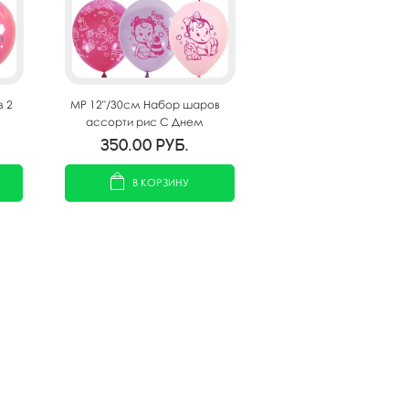
 2
MP 12"/30см Набор шаров
ассорти рис С Днем
рождения Малышка! 25шт
350.00
руб.
В КОРЗИНУ