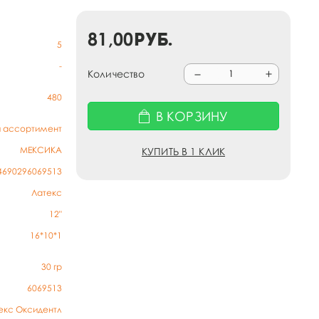
81,00
руб.
5
-
Количество
480
В КОРЗИНУ
й ассортимент
МЕКСИКА
КУПИТЬ В 1 КЛИК
4690296069513
Латекс
12"
16*10*1
30
гр
6069513
екс Оксидентл