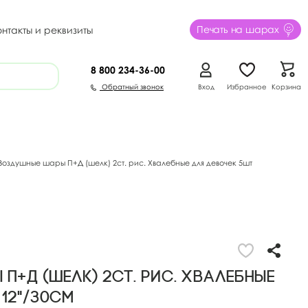
Печать на шарах
онтакты и реквизиты
8 800
234-36-00
Обратный звонок
Вход
Избранное
Корзина
Воздушные шары П+Д (шелк) 2ст. рис. Хвалебные для девочек 5шт
П+Д (шелк) 2ст. рис. Хвалебные
 12"/30см