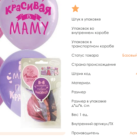
Штук в упаковке
Упаковок во
внутреннем коробе
Упаковок в
транспортном коробе
Статус товара
Базовы
Страна происхождения
Штрих код
Материал
Размер
Размер в упаковке
д*ш*в, см
Вес 1 ед.
Внутренний артикул/TX
Производитель
Лат