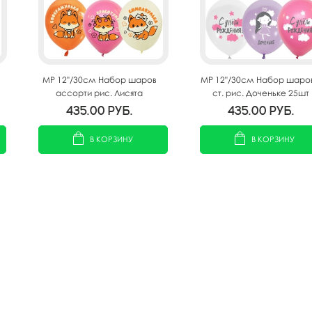
MP 12"/30см Набор шаров
MP 12"/30см Набор шаров
ассорти рис. Лисята
ст. рис. Доченьке 25шт
девочки 25шт
435.00
руб.
435.00
руб.
В КОРЗИНУ
В КОРЗИНУ