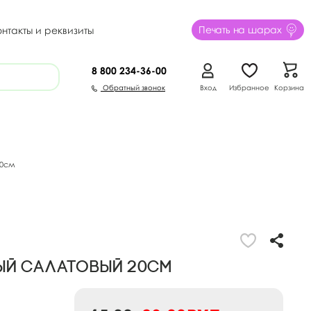
Печать на шарах
онтакты и реквизиты
8 800
234-36-00
Обратный звонок
Вход
Избранное
Корзина
20см
ый салатовый 20см