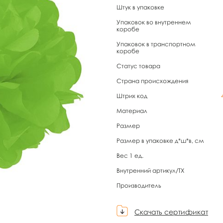
Штук в упаковке
Упаковок во внутреннем
коробе
Упаковок в транспортном
коробе
Статус товара
Страна происхождения
Штрих код
Материал
Размер
Размер в упаковке д*ш*в, см
Вес 1 ед.
Внутренний артикул/TX
Производитель
Скачать сертификат