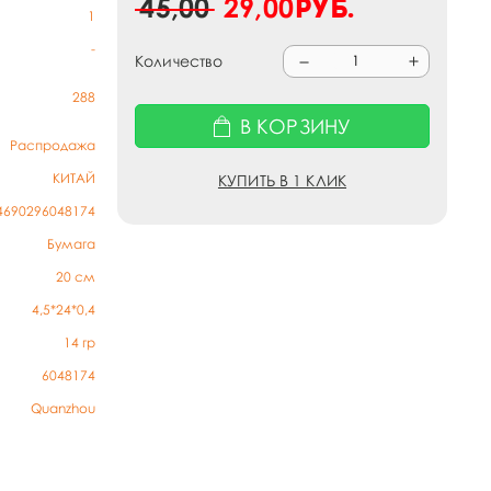
45,00
29,00
руб.
1
-
Количество
288
В КОРЗИНУ
Распродажа
КИТАЙ
КУПИТЬ В 1 КЛИК
4690296048174
Бумага
20 см
4,5*24*0,4
14
гр
6048174
Quanzhou