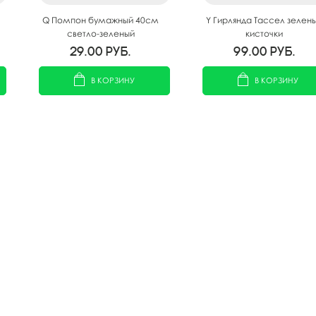
Q Помпон бумажный 40см
Y Гирлянда Тассел зелен
светло-зеленый
кисточки
29.00
руб.
99.00
руб.
В КОРЗИНУ
В КОРЗИНУ