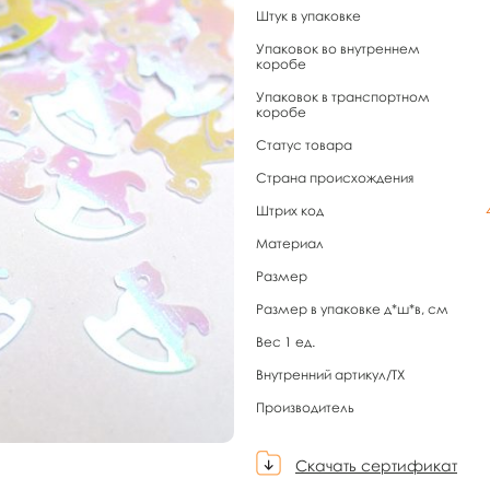
Штук в упаковке
Упаковок во внутреннем
коробе
Упаковок в транспортном
коробе
Статус товара
Страна происхождения
Штрих код
Материал
Размер
Размер в упаковке д*ш*в, см
Вес 1 ед.
Внутренний артикул/TX
Производитель
Скачать сертификат