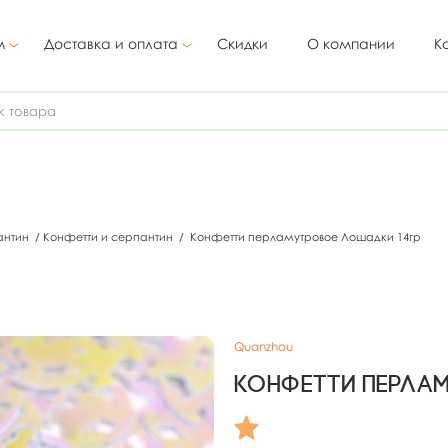
м
Доставка и оплата
Скидки
О компании
К
антин
/
Конфетти и серпантин
/
Конфетти перламутровое Лошадки 14гр
Quanzhou
Конфетти перла