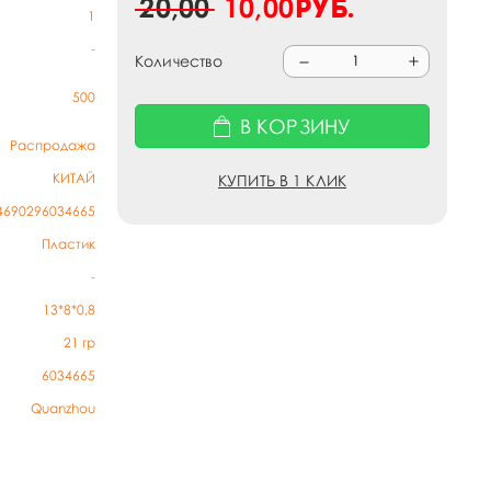
20,00
10,00
руб.
1
-
Количество
500
В КОРЗИНУ
Распродажа
КИТАЙ
КУПИТЬ В 1 КЛИК
4690296034665
Пластик
-
13*8*0,8
21
гр
6034665
Quanzhou