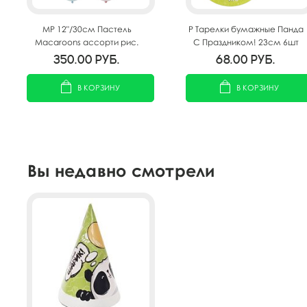
MP 12"/30см Пастель
P Тарелки бумажные Панда
Macaroons ассорти рис.
С Праздником! 23см 6шт
Панды 25шт
350.00
руб.
68.00
руб.
В КОРЗИНУ
В КОРЗИНУ
Вы недавно смотрели