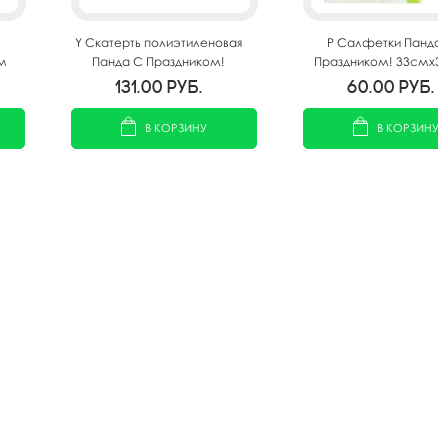
Y Скатерть полиэтиленовая
P Салфетки Панда 
м
Панда С Праздником!
Праздником! 33смх3
137см X 181см
12шт
131.00
руб.
60.00
руб.
В КОРЗИНУ
В КОРЗИНУ