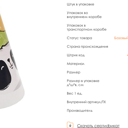
Штук в упаковке
Упаковок во
внутреннем коробе
Упаковок в
транспортном коробе
Статус товара
Базовы
Страна происхождения
Штрих код
Материал
Размер
Размер в упаковке
д*ш*в, см
Вес 1 ед.
Внутренний артикул/TX
Производитель
Скачать сертификат