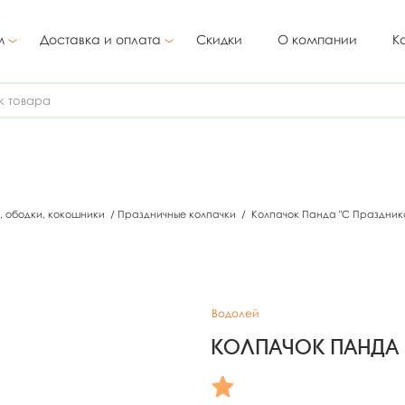
м
Доставка и оплата
Скидки
О компании
К
, ободки, кокошники
/
Праздничные колпачки
/
Колпачок Панда "С Празднико
Водолей
Колпачок Панда 