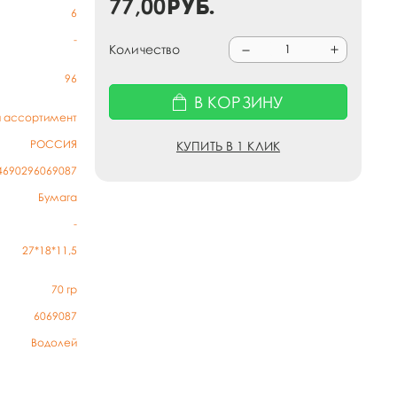
77,00
руб.
6
-
Количество
96
В КОРЗИНУ
й ассортимент
РОССИЯ
КУПИТЬ В 1 КЛИК
4690296069087
Бумага
-
27*18*11,5
70
гр
6069087
Водолей