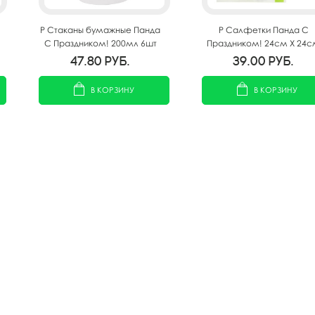
P Стаканы бумажные Панда
P Салфетки Панда С
С Праздником! 200мл 6шт
Праздником! 24см X 24с
12шт
47.80
руб.
39.00
руб.
В КОРЗИНУ
В КОРЗИНУ