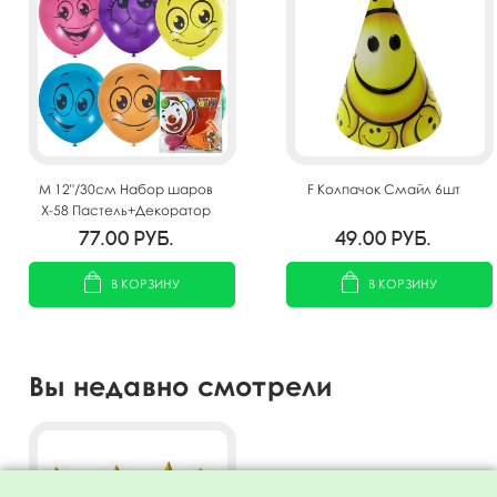
M 12"/30см Набор шаров
F Колпачок Смайл 6шт
Х-58 Пастель+Декоратор
(шелк) 1 ст. рис Улыбки 5шт
77.00
руб.
49.00
руб.
В КОРЗИНУ
В КОРЗИНУ
Вы недавно смотрели