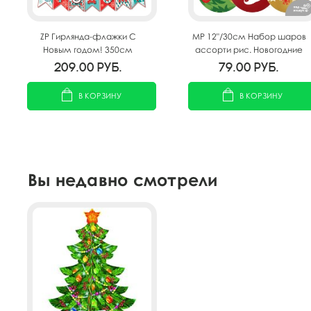
ZP Гирлянда-флажки С
MP 12"/30см Набор шаров
Новым годом! 350см
ассорти рис. Новогодние
Подарки 10шт
209.00
руб.
79.00
руб.
В КОРЗИНУ
В КОРЗИНУ
Вы недавно смотрели