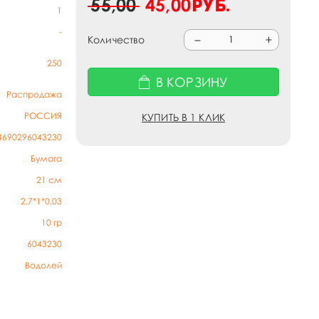
55,00
45,00
руб.
1
-
Количество
250
В КОРЗИНУ
Распродажа
РОССИЯ
КУПИТЬ В 1 КЛИК
4690296043230
Бумага
21 см
2,7*1*0,03
10
гр
6043230
Водолей