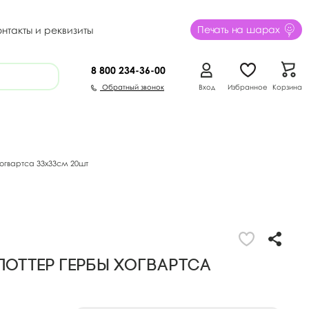
Печать на шарах
онтакты и реквизиты
8 800
234-36-00
Обратный звонок
Вход
Избранное
Корзина
огвартса 33х33см 20шт
Поттер гербы Хогвартса