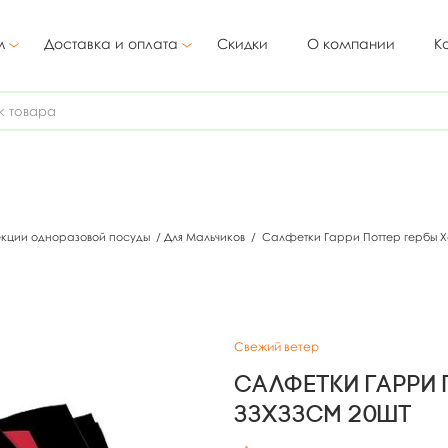
м
Доставка и оплата
Скидки
О компании
К
екции одноразовой посуды
/
Для Мальчиков
/
Салфетки Гарри Поттер гербы Х
Свежий ветер
Салфетки Гарри 
33х33см 20шт