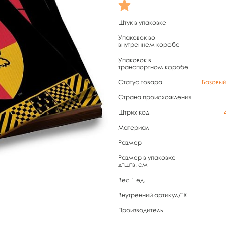
Штук в упаковке
Упаковок во
внутреннем коробе
Упаковок в
транспортном коробе
Статус товара
Базовы
Страна происхождения
Штрих код
Материал
Размер
Размер в упаковке
д*ш*в, см
Вес 1 ед.
Внутренний артикул/TX
Производитель