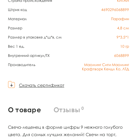
Страна происхождения
КИТАЙ
Штрих код
4690296068899
Материал
Парафин
Размер
4,8 см
Размер в упаковке д*ш*в, см
9*3,5*1
Вес 1 ед.
10
гр
Внутренний артикул/TX
6068899
Производитель
Маоминг Сити Маоминг
Крафтворк Кендл Ко, ЛТД
Скачать сертификат
0
О товаре
Отзывы
Свеча-леденец в форме цифры 9 нежного голубого
цвета. Для самых лучших желаний! Свечи на торт,