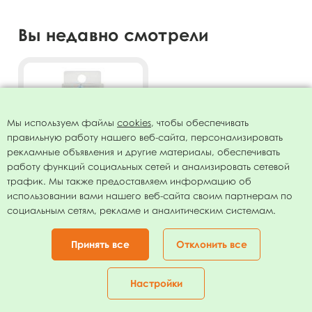
Вы недавно смотрели
Мы используем файлы
cookies
, чтобы обеспечивать
правильную работу нашего веб-сайта, персонализировать
рекламные объявления и другие материалы, обеспечивать
работу функций социальных сетей и анализировать сетевой
трафик. Мы также предоставляем информацию об
использовании вами нашего веб-сайта своим партнерам по
Свеча Цифра 9 Леденец
социальным сетям, рекламе и аналитическим системам.
голубой 4,8 см
10.00
руб.
Принять все
Отклонить все
В КОРЗИНУ
Настройки
Главная
Каталог
Корзина
Избранное
Кабинет