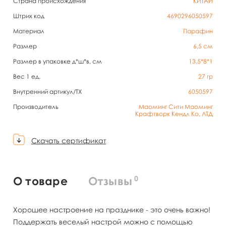
Страна происхождения
КИТАЙ
Штрих код
4690296050597
Материал
Парафин
Размер
6,5 см
Размер в упаковке д*ш*в, см
13,5*8*1
Вес 1 ед.
27
гр
Внутренний артикул/TX
6050597
Производитель
Маоминг Сити Маоминг
Крафтворк Кендл Ко, ЛТД
Скачать сертификат
0
О товаре
Отзывы
Хорошее настроение на празднике - это очень важно!
Поддержать веселый настрой можно с помощью