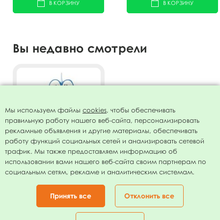
В КОРЗИНУ
В КОРЗИНУ
Вы недавно смотрели
Мы используем файлы
cookies
, чтобы обеспечивать
правильную работу нашего веб-сайта, персонализировать
рекламные объявления и другие материалы, обеспечивать
работу функций социальных сетей и анализировать сетевой
трафик. Мы также предоставляем информацию об
использовании вами нашего веб-сайта своим партнерам по
Свеча Цифра 2 Синяя С
социальным сетям, рекламе и аналитическим системам.
глазками 6,5 см
10.00
руб.
Принять все
Отклонить все
В КОРЗИНУ