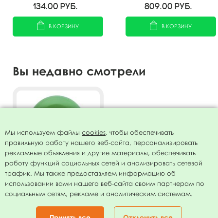
134.00
руб.
809.00
руб.
В КОРЗИНУ
В КОРЗИНУ
Вы недавно смотрели
Мы используем файлы
cookies
, чтобы обеспечивать
правильную работу нашего веб-сайта, персонализировать
рекламные объявления и другие материалы, обеспечивать
работу функций социальных сетей и анализировать сетевой
трафик. Мы также предоставляем информацию об
использовании вами нашего веб-сайта своим партнерам по
Воздушный шар 9"/23см
социальным сетям, рекламе и аналитическим системам.
Пастель DARK GREEN 009
100шт
462.00
руб.
Принять все
Отклонить все