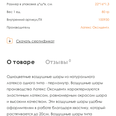
Размер в упаковке д*ш*в, см
22*16*1,3
Вес 1 ед.
80
гр
Внутренний артикул/TX
100930
Производитель
Латекс Оксидентл
Скачать сертификат
0
О товаре
Отзывы
Одноцветные воздушные шары из натурального
латекса одного типа - перламутр. Воздушные шары
производства Латекс Оксидентл характеризуются
эластичным латексом, равномерным окрасом шара
и высоким качеством. Эти воздушные шары удобны
оформителям в работе благодаря хвостику, который
растягивается до 20см. Воздушные шары типа