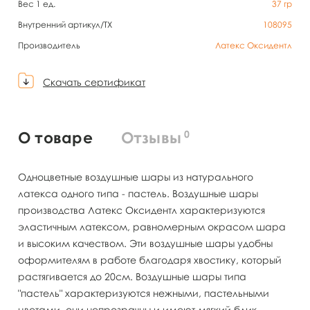
Вес 1 ед.
37
гр
Внутренний артикул/TX
108095
Производитель
Латекс Оксидентл
Скачать сертификат
0
О товаре
Отзывы
Одноцветные воздушные шары из натурального
латекса одного типа - пастель. Воздушные шары
производства Латекс Оксидентл характеризуются
эластичным латексом, равномерным окрасом шара
и высоким качеством. Эти воздушные шары удобны
оформителям в работе благодаря хвостику, который
растягивается до 20см. Воздушные шары типа
"пастель" характеризуются нежными, пастельными
цветами, они непрозрачны и имеют мягкий блик.