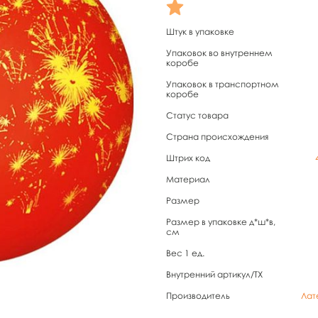
Штук в упаковке
Упаковок во внутреннем
коробе
Упаковок в транспортном
коробе
Статус товара
Страна происхождения
Штрих код
Материал
Размер
Размер в упаковке д*ш*в,
см
Вес 1 ед.
Внутренний артикул/TX
Производитель
Лат