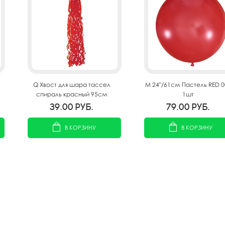
Q Хвост для шара тассел
M 24"/61см Пастель RED 0
спираль красный 95см
1шт
39.00
руб.
79.00
руб.
В КОРЗИНУ
В КОРЗИНУ