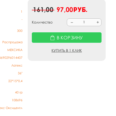
161,00
97,00
руб.
1
-
Количество
300
В КОРЗИНУ
Распродажа
МЕКСИКА
КУПИТЬ В 1 КЛИК
4690296014407
Латекс
36"
22*15*0,4
40
гр
108696
екс Оксидентл