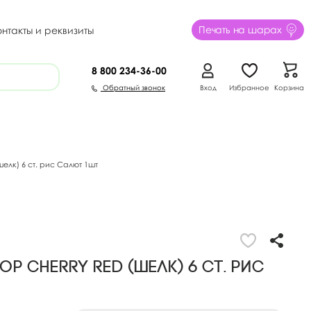
Печать на шарах
онтакты и реквизиты
8 800
234-36-00
Обратный звонок
Вход
Избранное
Корзина
елк) 6 ст. рис Салют 1шт
ор CHERRY RED (шелк) 6 ст. рис