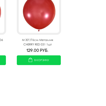
06
M 30"/76см Металлик
CHERRY RED 031 1шт
129.00
руб.
В КОРЗИНУ