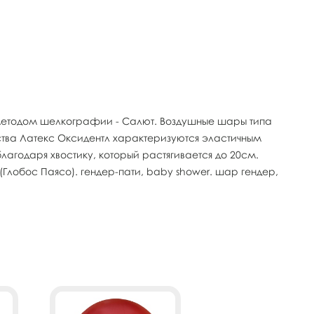
ю методом шелкографии - Салют. Воздушные шары типа
ства Латекс Оксидентл характеризуются эластичным
годаря хвостику, который растягивается до 20см.
Глобос Паясо). гендер-пати, baby shower. шар гендер,