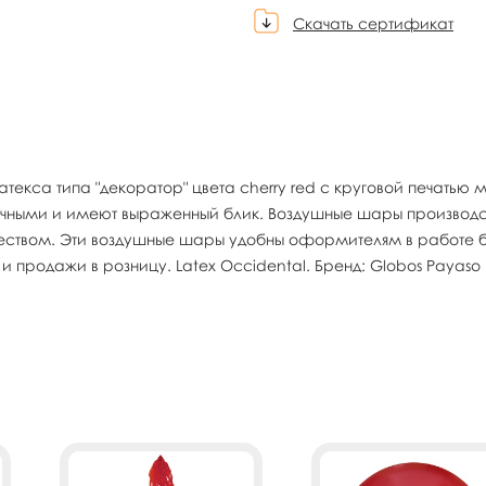
Скачать сертификат
текса типа "декоратор" цвета cherry red с круговой печать
зрачными и имеют выраженный блик. Воздушные шары производ
твом. Эти воздушные шары удобны оформителям в работе бла
родажи в розницу. Latex Occidental. Бренд: Globos Payaso (