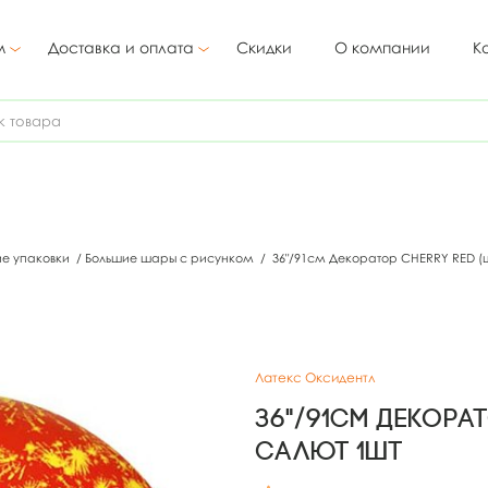
м
Доставка и оплата
Скидки
О компании
К
ие упаковки
/
Большие шары с рисунком
/
36"/91см Декоратор CHERRY RED (ш
Латекс Оксидентл
36"/91см Декорат
Салют 1шт