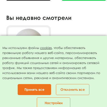
Вы недавно смотрели
Мы используем файлы
cookies
, чтобы обеспечивать
правильную работу нашего веб-сайта, персонализировать
рекламные объявления и другие материалы, обеспечивать
работу функций социальных сетей и анализировать сетевой
трафик. Мы также предоставляем информацию об
использовании вами нашего веб-сайта своим партнерам по
Воздушный шар 12"/30см
социальным сетям, рекламе и аналитическим системам.
Пастель FOSSIL 417 100шт
755.00
руб.
Принять все
Отклонить все
В КОРЗИНУ
Настройки
Главная
Каталог
Корзина
Избранное
Кабинет