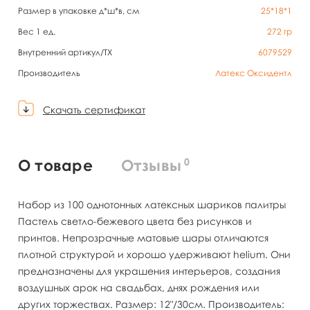
Размер в упаковке д*ш*в, см
25*18*1
Вес 1 ед.
272
гр
Внутренний артикул/TX
6079529
Производитель
Латекс Оксидентл
Скачать сертификат
0
О товаре
Отзывы
Набор из 100 однотонных латексных шариков палитры
Пастель светло-бежевого цвета без рисунков и
принтов. Непрозрачные матовые шары отличаются
плотной структурой и хорошо удерживают helium. Они
предназначены для украшения интерьеров, создания
воздушных арок на свадьбах, днях рождения или
других торжествах. Размер: 12"/30см. Производитель: