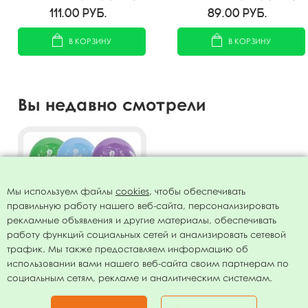
спец. ассорти 2 ст. рис
спец. ассорти 2 ст. рис
111.00
руб.
89.00
руб.
Цифра Три 10шт
Цифра Семь 10шт
В КОРЗИНУ
В КОРЗИНУ
Вы недавно смотрели
Мы используем файлы
cookies
, чтобы обеспечивать
правильную работу нашего веб-сайта, персонализировать
рекламные объявления и другие материалы, обеспечивать
работу функций социальных сетей и анализировать сетевой
трафик. Мы также предоставляем информацию об
использовании вами нашего веб-сайта своим партнерам по
Воздушные шары
социальным сетям, рекламе и аналитическим системам.
Пастель+Декоратор (шелк)
ассорти 2 ст. рис. Цифра
89.00
руб.
Четыре 10шт 12"/30см