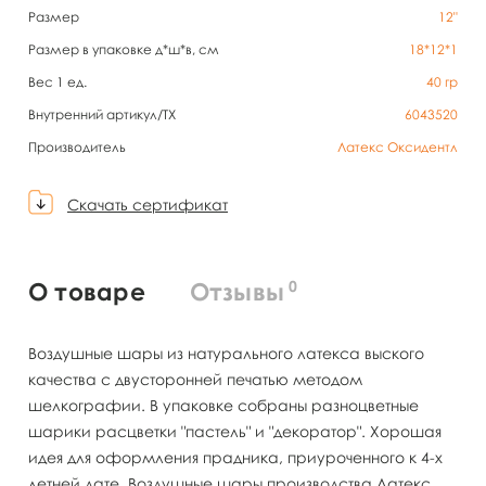
Размер
12"
Размер в упаковке д*ш*в, см
18*12*1
Вес 1 ед.
40
гр
Внутренний артикул/TX
6043520
Производитель
Латекс Оксидентл
Скачать сертификат
0
О товаре
Отзывы
Воздушные шары из натурального латекса выского
качества с двусторонней печатью методом
шелкографии. В упаковке собраны разноцветные
шарики расцветки "пастель" и "декоратор". Хорошая
идея для оформления прадника, приуроченного к 4-х
летней дате. Воздушные шары производства Латекс