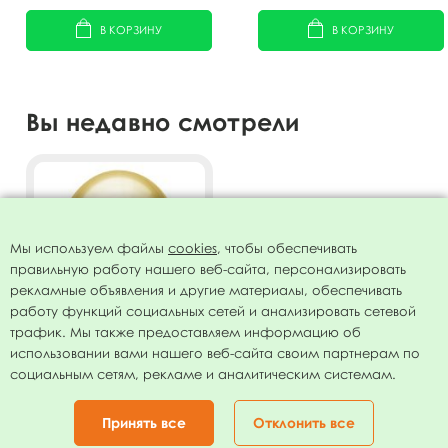
В КОРЗИНУ
В КОРЗИНУ
Вы недавно смотрели
Мы используем файлы
cookies
, чтобы обеспечивать
правильную работу нашего веб-сайта, персонализировать
рекламные объявления и другие материалы, обеспечивать
работу функций социальных сетей и анализировать сетевой
трафик. Мы также предоставляем информацию об
использовании вами нашего веб-сайта своим партнерам по
Воздушный шар 11"/28см
социальным сетям, рекламе и аналитическим системам.
Хром PLATINUM Gold 25шт
499.00
руб.
Принять все
Отклонить все
В КОРЗИНУ