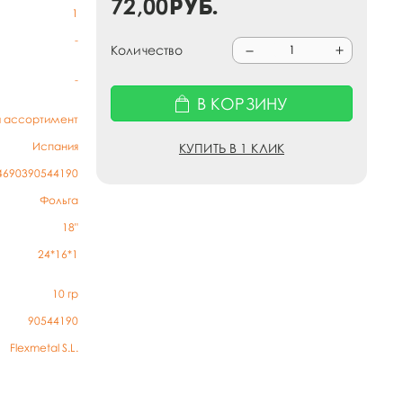
72,00
руб.
1
-
Количество
-
В КОРЗИНУ
й ассортимент
Испания
КУПИТЬ В 1 КЛИК
4690390544190
Фольга
18"
24*16*1
10
гр
90544190
Flexmetal S.L.