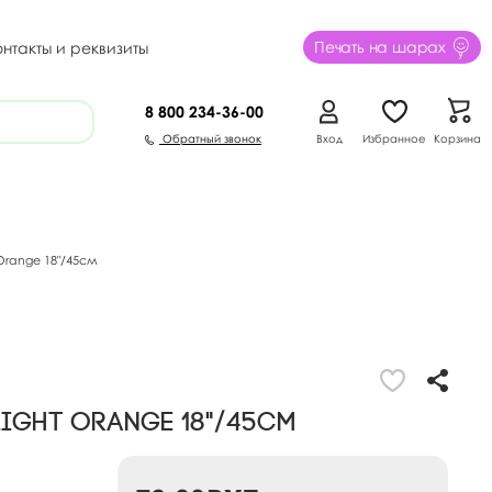
Печать на шарах
онтакты и реквизиты
8 800
234-36-00
Обратный звонок
Вход
Избранное
Корзина
Orange 18"/45см
Light Orange 18"/45см