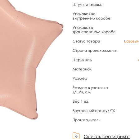
Штук в упаковке
Упаковок во
внутреннем коробе
Упаковок в
транспортном коробе
Статус товара
Базовы
Страна происхождения
Штрих код
Материал
Размер
Размер в упаковке
д*ш*в, см
Вес 1 ед.
Внутренний артикул/TX
Производитель
Скачать сертификат