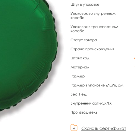
Штук в упаковке
Упаковок во внутреннем
коробе
Упаковок в транспортном
коробе
Статус товара
Страна происхождения
Штрих код
Материал
Размер
Размер в упаковке д*ш*в, см
Вес 1 ед.
Внутренний артикул/TX
Производитель
Скачать сертификат