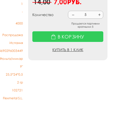
14,00
7,00
руб.
1
-
Количество
4000
Продается партиями
кратными 5
Распродажа
В КОРЗИНУ
Испания
КУПИТЬ В 1 КЛИК
4690296003449
Фольга/милар
9"
25,5*24*0,5
2
гр
102721
Flexmetal S.L.