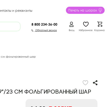
Печать на шарах
онтакты и реквизиты
8 800
234-36-00
Обратный звонок
Вход
Избранное
Корзина
23 см фольгированный шар
 9"/23 см фольгированный шар