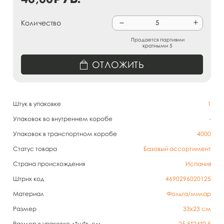
Количество
Продается партиями
кратными 5
ОТЛОЖИТЬ
Штук в упаковке
1
Упаковок во внутреннем коробе
-
Упаковок в транспортном коробе
4000
Статус товара
Базовый ассортимент
Страна происхождения
Испания
Штрих код
4690296020125
Материал
Фольга/милар
Размер
33х23 см
Размер в упаковке д*ш*в, см
25,5*24*0,5