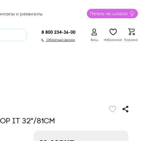
Печать на шарах
онтакты и реквизиты
8 800
234-36-00
Обратный звонок
Вход
Избранное
Корзина
OP IT 32"/81см