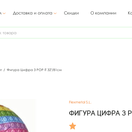
м
Доставка и оплата
Скидки
О компании
К
ит
/
Фигура Цифра 3 POP IT 32"/81см
Flexmetal S.L.
Фигура Цифра 3 P