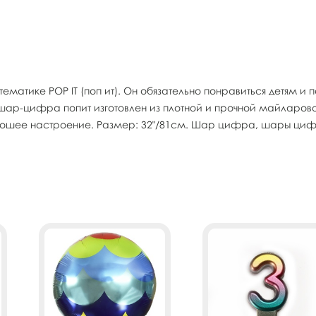
матике POP IT (поп ит). Он обязательно понравиться детям и
ар-цифра попит изготовлен из плотной и прочной майларовой 
орошее настроение. Размер: 32"/81см. Шар цифра, шары 