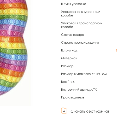
Штук в упаковке
Упаковок во внутреннем
коробе
Упаковок в транспортном
коробе
Статус товара
Страна происхождения
Штрих код
Материал
Размер
Размер в упаковке д*ш*в, см
Вес 1 ед.
Внутренний артикул/TX
Производитель
Скачать сертификат