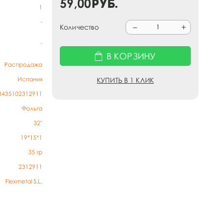
59,00
руб.
1
-
Количество
-
В КОРЗИНУ
Распродажа
Испания
КУПИТЬ В 1 КЛИК
8435102312911
Фольга
32"
19*15*1
35
гр
2312911
Flexmetal S.L.