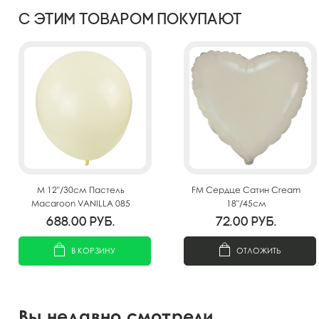
С этим товаром покупают
M 12"/30см Пастель
FM Сердце Сатин Cream
Macaroon VANILLA 085
18"/45см
100шт
688.00
руб.
72.00
руб.
В КОРЗИНУ
ОТЛОЖИТЬ
Вы недавно смотрели