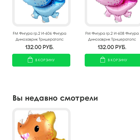
FM Фигура гр.2 И-606 Фигура
FM Фигура гр.2 И-608 Фигура
Динозаврик Трицератопс
Динозаврик Трицератопс
Голубой 32"/81см
Розовый 32"/81см
132.00
руб.
132.00
руб.
В КОРЗИНУ
В КОРЗИНУ
Вы недавно смотрели