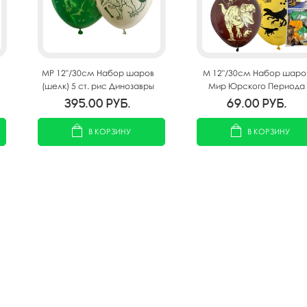
MP 12"/30см Набор шаров
M 12"/30см Набор шаро
(шелк) 5 ст. рис Динозавры
Мир Юрского Периода
25шт
ассорти рис. 5шт
395.00
руб.
69.00
руб.
В КОРЗИНУ
В КОРЗИНУ