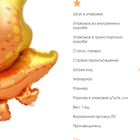
Штук в упаковке
Упаковок во внутреннем
коробе
Упаковок в транспортном
коробе
Статус товара
Страна происхождения
Штрих код
Материал
Размер
Размер в упаковке д*ш*в, см
Вес 1 ед.
Внутренний артикул/TX
Производитель