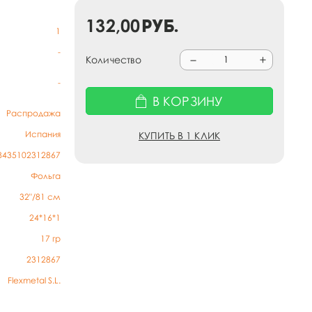
132,00
руб.
1
-
Количество
-
В КОРЗИНУ
Распродажа
Испания
КУПИТЬ В 1 КЛИК
8435102312867
Фольга
32"/81 см
24*16*1
17
гр
2312867
Flexmetal S.L.