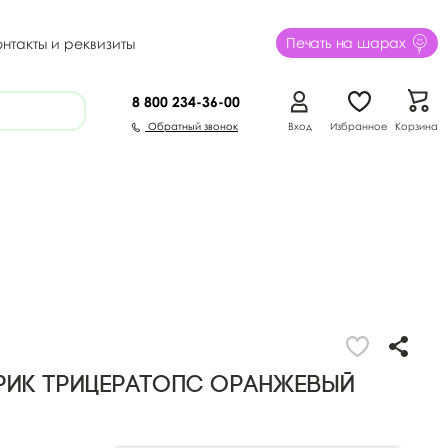
Печать на шарах
онтакты и реквизиты
8 800
234-36-00
Обратный звонок
Вход
Избранное
Корзина
рик Трицератопс Оранжевый