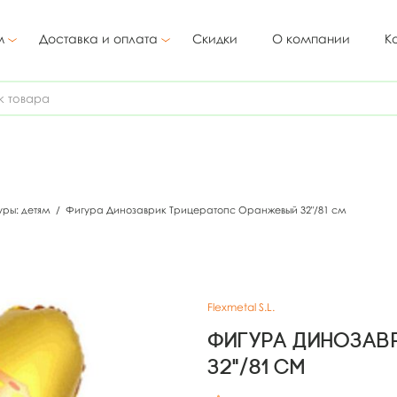
м
Доставка и оплата
Скидки
О компании
К
уры: детям
/
Фигура Динозаврик Трицератопс Оранжевый 32"/81 см
Flexmetal S.L.
Фигура Динозав
32"/81 см