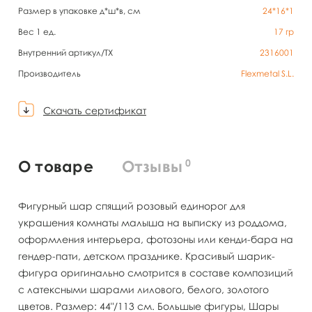
Размер в упаковке д*ш*в, см
24*16*1
Вес 1 ед.
17
гр
Внутренний артикул/TX
2316001
Производитель
Flexmetal S.L.
Скачать сертификат
0
О товаре
Отзывы
Фигурный шар спящий розовый единорог для
украшения комнаты малыша на выписку из роддома,
оформления интерьера, фотозоны или кенди-бара на
гендер-пати, детском празднике. Красивый шарик-
фигура оригинально смотрится в составе композиций
с латексными шарами лилового, белого, золотого
цветов. Размер: 44"/113 см. Большые фигуры, Шары