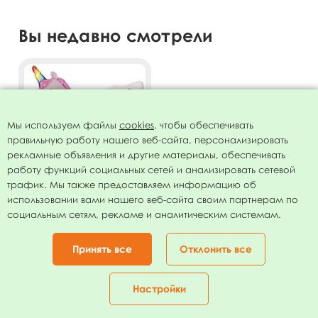
Вы недавно смотрели
Мы используем файлы
cookies
, чтобы обеспечивать
правильную работу нашего веб-сайта, персонализировать
рекламные объявления и другие материалы, обеспечивать
работу функций социальных сетей и анализировать сетевой
трафик. Мы также предоставляем информацию об
использовании вами нашего веб-сайта своим партнерам по
Фигура гр.11 И-725 Единорог
социальным сетям, рекламе и аналитическим системам.
спящий розовый 44"/113см
169.00
руб.
Принять все
Отклонить все
В КОРЗИНУ
Настройки
Главная
Каталог
Корзина
Избранное
Кабинет