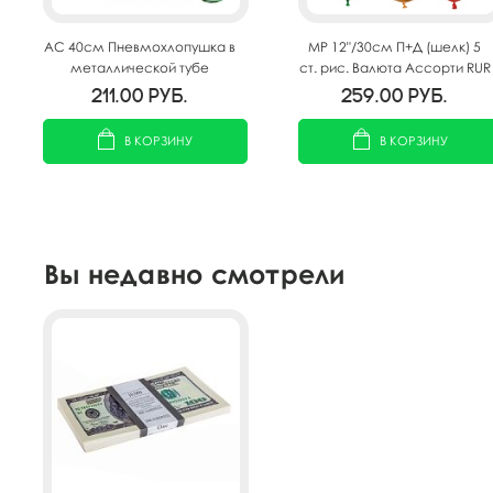
AC 40см Пневмохлопушка в
MP 12"/30см П+Д (шелк) 5
металлической тубе
ст. рис. Валюта Ассорти RUR
Денежный взрыв
$ € 25шт
211.00
руб.
259.00
руб.
В КОРЗИНУ
В КОРЗИНУ
Вы недавно смотрели