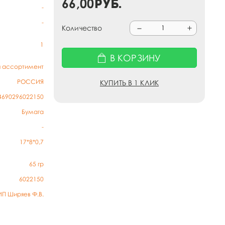
66,00
руб.
-
-
Количество
1
В КОРЗИНУ
й ассортимент
РОССИЯ
КУПИТЬ В 1 КЛИК
4690296022150
Бумага
-
17*8*0,7
65
гр
6022150
ИП Ширяев Ф.В.