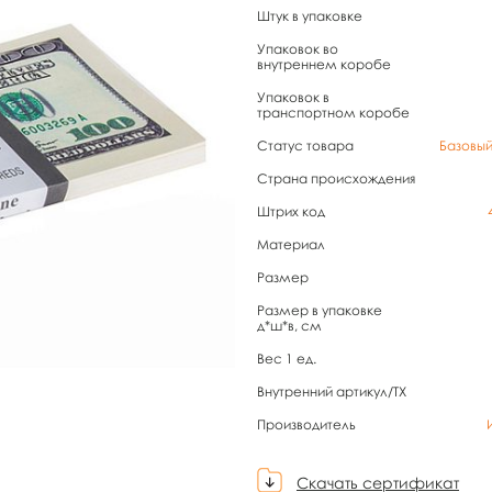
Штук в упаковке
Упаковок во
внутреннем коробе
Упаковок в
транспортном коробе
Статус товара
Базовы
Страна происхождения
Штрих код
Материал
Размер
Размер в упаковке
д*ш*в, см
Вес 1 ед.
Внутренний артикул/TX
Производитель
Скачать сертификат