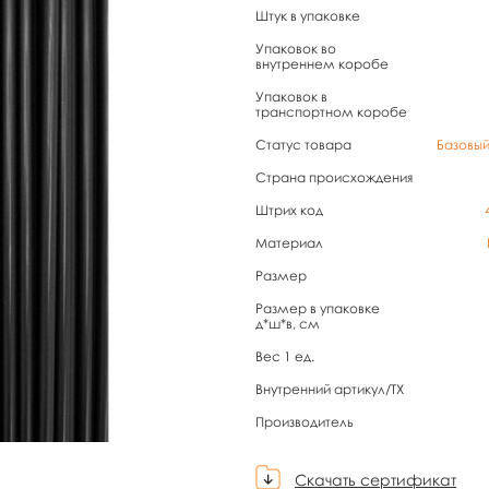
Штук в упаковке
Упаковок во
внутреннем коробе
Упаковок в
транспортном коробе
Статус товара
Базовы
Страна происхождения
Штрих код
Материал
Размер
Размер в упаковке
д*ш*в, см
Вес 1 ед.
Внутренний артикул/TX
Производитель
Скачать сертификат