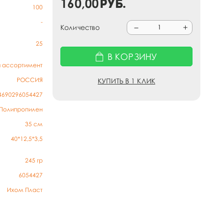
160,00
руб.
100
-
Количество
25
В КОРЗИНУ
й ассортимент
РОССИЯ
КУПИТЬ В 1 КЛИК
4690296054427
Полипропилен
35 см
40*12,5*3,5
245
гр
6054427
Ихом Пласт