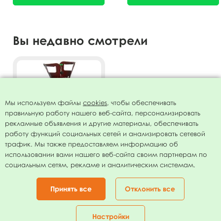
Вы недавно смотрели
Мы используем файлы
cookies
, чтобы обеспечивать
правильную работу нашего веб-сайта, персонализировать
рекламные объявления и другие материалы, обеспечивать
работу функций социальных сетей и анализировать сетевой
трафик. Мы также предоставляем информацию об
использовании вами нашего веб-сайта своим партнерам по
Гелий в портативном
социальным сетям, рекламе и аналитическим системам.
баллоне "Ярко вверх" 13,4л.
4362.00
руб.
Принять все
Отклонить все
ОТЛОЖИТЬ
Настройки
Главная
Каталог
Корзина
Избранное
Кабинет