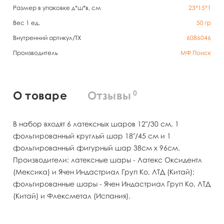
Размер в упаковке д*ш*в, см
23*15*1
Вес 1 ед.
50
гр
Внутренний артикул/TX
6086046
Производитель
МФ Поиск
0
О товаре
Отзывы
В набор входят 6 латексных шаров 12"/30 см, 1
фольгированный круглый шар 18"/45 см и 1
фольгированный фигурный шар 38см х 96см.
Производители: латексные шары - Латекс Оксидентл
(Мексика) и Ячен Индастриал Груп Ко, ЛТД (Китай);
фольгированные шары - Ячен Индастриал Груп Ко, ЛТД
(Китай) и Флексметал (Испания).