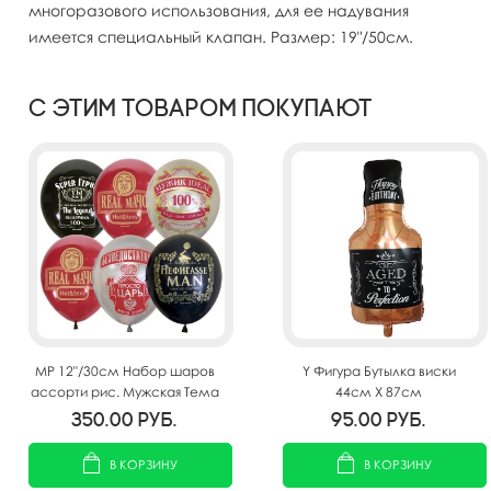
многоразового использования, для ее надувания
имеется специальный клапан. Размер: 19"/50см.
С этим товаром покупают
MP 12"/30см Набор шаров
Y Фигура Бутылка виски
ассорти рис. Мужская Тема
44см Х 87см
25шт
350.00
руб.
95.00
руб.
В КОРЗИНУ
В КОРЗИНУ