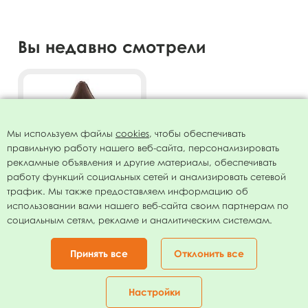
Вы недавно смотрели
Мы используем файлы
cookies
, чтобы обеспечивать
правильную работу нашего веб-сайта, персонализировать
рекламные объявления и другие материалы, обеспечивать
работу функций социальных сетей и анализировать сетевой
трафик. Мы также предоставляем информацию об
использовании вами нашего веб-сайта своим партнерам по
Звезда С Твоим Днем!
социальным сетям, рекламе и аналитическим системам.
19"/50см
74.00
руб.
Принять все
Отклонить все
В КОРЗИНУ
Настройки
Главная
Каталог
Корзина
Избранное
Кабинет