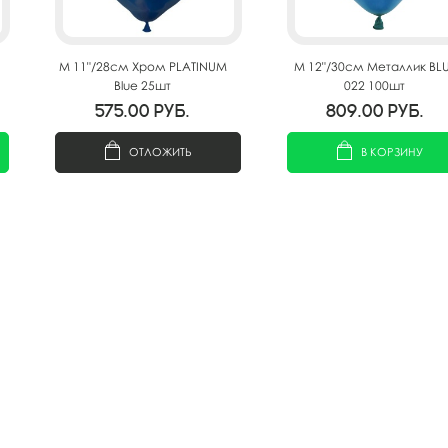
M 11"/28см Хром PLATINUM
M 12"/30см Металлик BL
Blue 25шт
022 100шт
575.00
руб.
809.00
руб.
ОТЛОЖИТЬ
В КОРЗИНУ