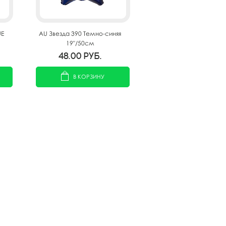
UE
AU Звезда 390 Темно-синяя
19"/50см
48.00
руб.
В КОРЗИНУ