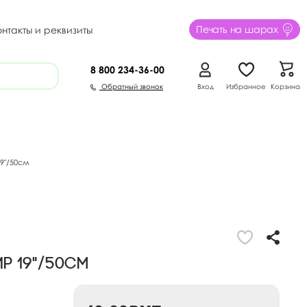
Печать на шарах
онтакты и реквизиты
8 800
234-36-00
Обратный звонок
Вход
Избранное
Корзина
9"/50см
р 19"/50см