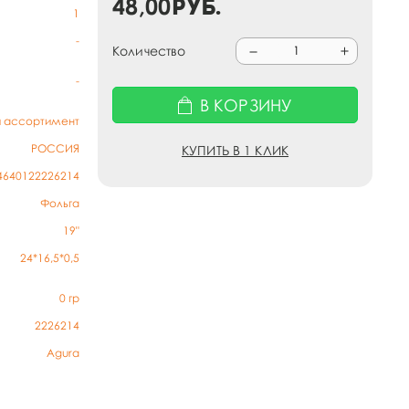
48,00
руб.
1
-
Количество
-
В КОРЗИНУ
й ассортимент
РОССИЯ
КУПИТЬ В 1 КЛИК
4640122226214
Фольга
19"
24*16,5*0,5
0
гр
2226214
Agura