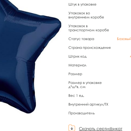
Штук в упаковке
Упаковок во
внутреннем коробе
Упаковок в
транспортном коробе
Статус товара
Базовы
Страна происхождения
Штрих код
Материал
Размер
Размер в упаковке
д*ш*в, см
Вес 1 ед.
Внутренний артикул/TX
Производитель
Скачать сертификат