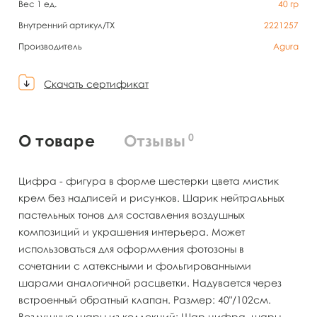
Вес 1 ед.
40
гр
Внутренний артикул/TX
2221257
Производитель
Agura
Скачать сертификат
0
О товаре
Отзывы
Цифра - фигура в форме шестерки цвета мистик
крем без надписей и рисунков. Шарик нейтральных
пастельных тонов для составления воздушных
композиций и украшения интерьера. Может
использоваться для оформления фотозоны в
сочетании с латексными и фольгированными
шарами аналогичной расцветки. Надувается через
встроенный обратный клапан. Размер: 40"/102см.
Воздушные шары из коллекций: Шар цифра, шары