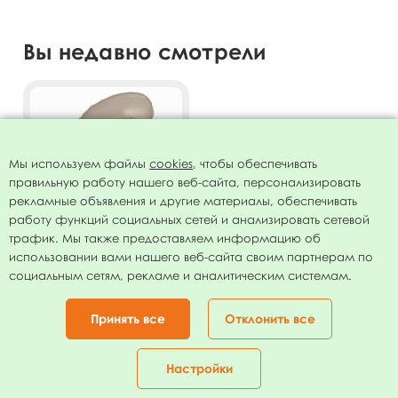
Вы недавно смотрели
Мы используем файлы
cookies
, чтобы обеспечивать
правильную работу нашего веб-сайта, персонализировать
рекламные объявления и другие материалы, обеспечивать
работу функций социальных сетей и анализировать сетевой
трафик. Мы также предоставляем информацию об
использовании вами нашего веб-сайта своим партнерам по
Фигура Цифра 6 Slim Мистик
социальным сетям, рекламе и аналитическим системам.
крем 40"/102см
173.00
руб.
Принять все
Отклонить все
ОТЛОЖИТЬ
Настройки
Главная
Каталог
Корзина
Избранное
Кабинет