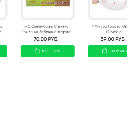
м
MС Свечи-буквы С Днем
Y Фигура Голова, Ове
м
Рождения Забавные зверята
19''/49см
2,5см
70.00
руб.
59.00
руб.
В КОРЗИНУ
В КОРЗИНУ