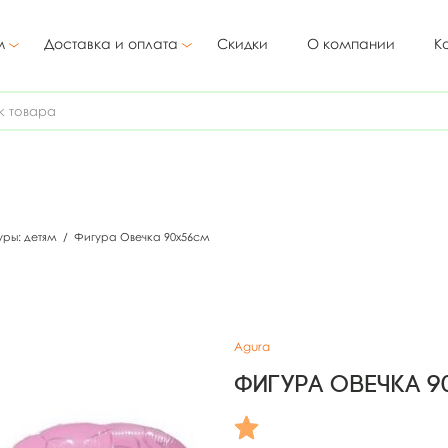
м
Доставка и оплата
Скидки
О компании
К
уры: детям
/
Фигура Овечка 90х56см
Agura
Фигура Овечка 