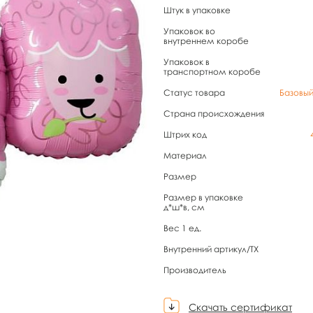
Штук в упаковке
Упаковок во
внутреннем коробе
Упаковок в
транспортном коробе
Статус товара
Базовы
Страна происхождения
Штрих код
Материал
Размер
Размер в упаковке
д*ш*в, см
Вес 1 ед.
Внутренний артикул/TX
Производитель
Скачать сертификат