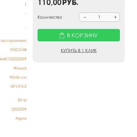
110,00
руб.
1
-
Количество
-
В КОРЗИНУ
й ассортимент
РОССИЯ
КУПИТЬ В 1 КЛИК
4640122222209
Фольга
90х56 см
18*15*0,5
50
гр
2222209
Agura