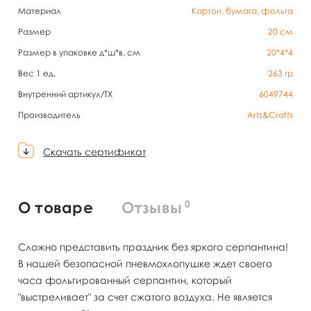
Материал
Картон, бумага, фольга
Размер
20 см
Размер в упаковке д*ш*в, см
20*4*4
Вес 1 ед.
263
гр
Внутренний артикул/TX
6049744
Производитель
Arts&Crafts
Скачать сертификат
0
О товаре
Отзывы
Сложно представить праздник без яркого серпантина!
В нашей безопасной пневмохлопушке ждет своего
часа фольгированный серпантин, который
"выстреливает" за счет сжатого воздуха. Не является