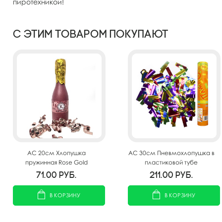
пиротехникой!
С этим товаром покупают
AC 20см Хлопушка
AC 30см Пневмохлопушка в
пружинная Rose Gold
пластиковой тубе
Сhampagne
фольгированное конфетти
71.00
руб.
211.00
руб.
В КОРЗИНУ
В КОРЗИНУ