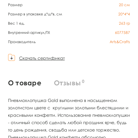
Размер
20 см
Размер в упаковке д*ш*в, см
20*4*4
Вес 1 ед.
263
гр
Внутренний артикул/TX
6077587
Производитель
Arts&Crafts
Скачать сертификат
0
О товаре
Отзывы
Пневмохлопушка Gold выполнена в насыщенном
золотистом цвете с круглыми золотыми блестящими и
красивыми конфетти. Использование пневмохлопушки
- отличный способ сделать любой праздник ярче, будь
то день рождения, свадьба или детское торжество.
Пневмохлопушка Gold конфетти абсолютно