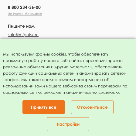
8 800 234-36-00
По России бесплатно
Пишите нам
sale@mfpoisk.ru
Мы используем файлы
cookies
, чтобы обеспечивать
правильную работу нашего веб-сайта, персонализировать
УЗНАВАЙТЕ ПЕРВЫМИ О НОВОСТЯХ
рекламные объявления и другие материалы, обеспечивать
работу функций социальных сетей и анализировать сетевой
трафик. Мы также предоставляем информацию об
использовании вами нашего веб-сайта своим партнерам по
социальным сетям, рекламе и аналитическим системам.
Подписаться
Нажимая на кнопку я соглашаюсь с
политикой конфиденциальности
Принять все
Отклонить все
Присоединяйтесь!
Настройки
Главная
Каталог
Корзина
Избранное
Кабинет