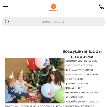
Воздушные шары
с героями
Удивительно, но факт:
мультфильмов
известность героев
любимых мультиков
позволяет использовать
ее не только
производителям
продукции с
узнаваемыми героями,
но и обычным
потребителям - то есть
зрителям. Порой увлечь ребенка книгой удается только после