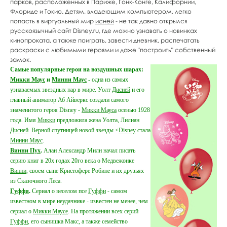
парков, расположенных в Париже, Гонк-Конге, Калифорнии,
Флориде и Токио. Детям, владеющим компьютером, легко
попасть в виртуальный мир
исней
- не так давно открылся
русскоязычный сайт Disney.ru, где можно узнавать о новинках
кинопроката, а также поиграть, завести дневник, распечатать
раскраски с любимыми героями и даже "построить" собственный
замок.
Самые популярные герои на воздушных шарах:
Микки Маус
и
Минни Маус
- одна из самых
узнаваемых звездных пар в мире. Уолт
Дисней
и его
главный аниматор Аб Айверкс создали самого
знаменитого героя Disney -
Микки Мауса
осенью 1928
года. Имя
Микки
предложила жена Уолта, Лилиан
Дисней
. Верной спутницей новой звезды <
Disney
стала
Минни Маус
.
Винни Пух
.
Алан Александр Милн начал писать
серию книг в 20х годах 20го века о Медвежонке
Винни
, своем сыне Кристофере Робине и их друзьях
из Сказочного Леса.
Гуффи
.
Сериал о веселом псе
Гуффи
- самом
известном в мире неудачнике - известен не менее, чем
сериал о
Микки Маусе
. На протяжении всех серий
Гуффи
, его сынишка Макс, а также семейство