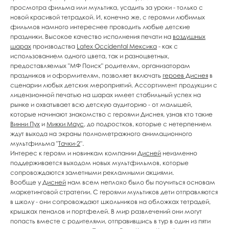
просмотра фильма или мультика, усадить за уроки - только с
новой красивой тетрадкой. И, конечно же, с героями любимых
фильмов намного интереснее проводить любые детские
праздники. Высокое качество исполнения печати на
воздушных
шарах
производства
Latex Occidental Мексика
- как с
использованием одного цвета, так и разноцветных,
предоставляемых "МФ Поиск" родителям, организаторам
праздников и оформителям, позволяет включать
героев Диснея
в
сценарии любых детских мероприятий. Ассортимент продукции с
лицензионной печатью на шарах имеет стабильный успех на
рынке и охватывает всю детскую аудиторию - от малышей,
которые начинают знакомство с героями Диснея, узнав кто такие
Винни Пух
и
Микки Маус
, до подростков, которые с нетерпением
ждут выхода на экраны полнометражного анимационного
мультфильма "
Тачки-2
".
Интерес к героям и новинкам компании
Дисней
неизменно
поддерживается выходом новых мультфильмов, которые
сопровождаются заметными рекламными акциями.
Вообще у
Дисней
нам всем неплохо было бы поучиться основам
маркетинговой стратегии. С героями мультиков дети отправляются
в школу - они сопровождают школьников на обложках тетрадей,
крышках пеналов и портфелей. В мир развлечений они могут
попасть вместе с родителями, отправившись в тур в один из пяти