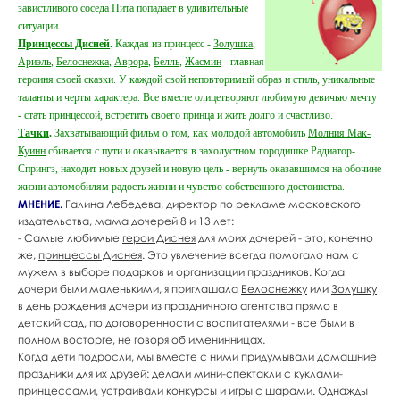
завистливого соседа Пита попадает в удивительные
ситуации.
Принцессы Дисней
.
Каждая из принцесс -
Золушка
,
Ариэль
,
Белоснежка
,
Аврора
,
Белль
,
Жасмин
- главная
героиня своей сказки. У каждой свой неповторимый образ и стиль, уникальные
таланты и черты характера. Все вместе олицетворяют любимую девичью мечту
- стать принцессой, встретить своего принца и жить долго и счастливо.
Тачки
.
Захватывающий фильм о том, как молодой автомобиль
Молния Мак-
Куинн
сбивается с пути и оказывается в захолустном городишке Радиатор-
Спрингз, находит новых друзей и новую цель - вернуть оказавшимся на обочине
жизни автомобилям радость жизни и чувство собственного достоинства.
МНЕНИЕ.
Галина Лебедева, директор по рекламе московского
издательства, мама дочерей 8 и 13 лет:
- Самые любимые
герои Диснея
для моих дочерей - это, конечно
же,
принцессы Диснея
. Это увлечение всегда помогало нам с
мужем в выборе подарков и организации праздников. Когда
дочери были маленькими, я приглашала
Белоснежку
или
Золушку
в день рождения дочери из праздничного агентства прямо в
детский сад, по договоренности с воспитателями - все были в
полном восторге, не говоря об именинницах.
Когда дети подросли, мы вместе с ними придумывали домашние
праздники для их друзей: делали мини-спектакли с куклами-
принцессами, устраивали конкурсы и игры с шарами. Однажды