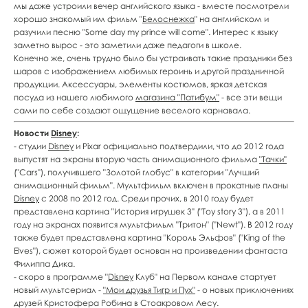
мы даже устроили вечер английского языка - вместе посмотрели
хорошо знакомый им фильм "
Белоснежка
" на английском и
разучили песню "Some day my prince will come". Интерес к языку
заметно вырос - это заметили даже педагоги в школе.
Конечно же, очень трудно было бы устраивать такие праздники без
шаров с изображением любимых героинь и другой праздничной
продукции. Аксессуары, элементы костюмов, яркая детская
посуда из нашего любимого
магазина "Патибум"
- все эти вещи
сами по себе создают ощущение веселого карнавала.
Новости
Disney
:
- студии
Disney
и Pixar официально подтвердили, что до 2012 года
выпустят на экраны вторую часть анимационного фильма
"Тачки"
("Cars"), получившего "Золотой глобус" в категории "Лучший
анимационный фильм". Мультфильм включен в прокатные планы
Disney
с 2008 по 2012 год. Среди прочих, в 2010 году будет
представлена картина "История игрушек 3" ("Toy story 3"), а в 2011
году на экранах появится мультфильм "Тритон" ("Newt"). В 2012 году
также будет представлена картина "Король Эльфов" ("King of the
Elves"), сюжет которой будет основан на произведении фантаста
Филиппа Дика.
- скоро в программе "
Disney
Клуб" на Первом канале стартует
новый мультсериал -
"Мои друзья Тигр и Пух"
- о новых приключениях
друзей Кристофера Робина в Стоакровом Лесу.