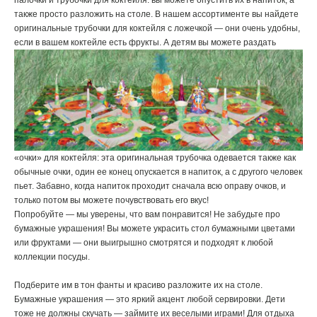
палочки и трубочки для коктейля: вы можете опустить их в напиток, а
также просто разложить на столе. В нашем ассортименте вы найдете
оригинальные трубочки для коктейля с ложечкой — они очень удобны,
если в вашем
коктейле есть фрукты. А детям вы можете раздать
«очки» для коктейля: эта оригинальная трубочка одевается также как
обычные очки, один ее конец опускается в напиток, а с другого человек
пьет. Забавно, когда напиток проходит сначала всю оправу очков, и
только потом вы можете почувствовать его вкус!
Попробуйте — мы уверены, что вам понравится! Не забудьте про
бумажные украшения! Вы можете украсить стол бумажными цветами
или фруктами — они выигрышно смотрятся и подходят к любой
коллекции посуды.
Подберите им в тон фанты и красиво разложите их на столе.
Бумажные украшения — это яркий акцент любой сервировки. Дети
тоже не должны скучать — займите их веселыми играми! Для отдыха