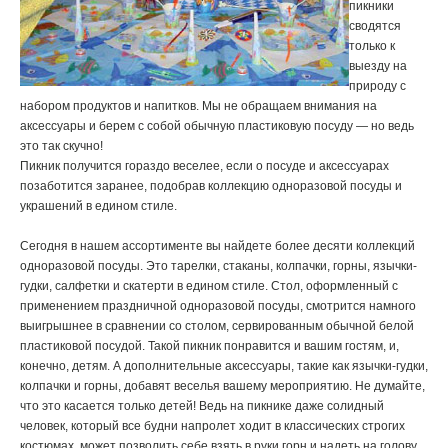
пикники
сводятся
только к
выезду на
природу с
набором продуктов и напитков. Мы не обращаем внимания на
аксессуары и берем с собой обычную пластиковую посуду — но ведь
это так скучно!
Пикник получится гораздо веселее, если о посуде и аксессуарах
позаботится заранее, подобрав коллекцию одноразовой посуды и
украшений в едином стиле.
Сегодня в нашем ассортименте вы найдете более десяти коллекций
одноразовой посуды. Это тарелки, стаканы, колпачки, горны, язычки-
гудки, салфетки и скатерти в едином стиле. Стол, оформленный с
применением праздничной одноразовой посуды, смотрится намного
выигрышнее в сравнении со столом, сервированным обычной белой
пластиковой посудой. Такой пикник понравится и вашим гостям, и,
конечно, детям. А дополнительные аксессуары, такие как язычки-гудки,
колпачки и горны, добавят веселья вашему мероприятию. Не думайте,
что это касается только детей! Ведь на пикнике даже солидный
человек, который все будни напролет ходит в классических строгих
костюмах, может позволить себе взять в руки горн и надеть на голову